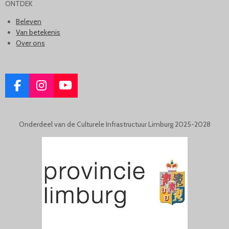
ONTDEK
Beleven
Van betekenis
Over ons
F
I
Y
A
N
O
C
S
U
E
T
T
Onderdeel van de Culturele Infrastructuur Limburg 2025-2028
B
A
U
O
G
B
O
R
E
K
A
M