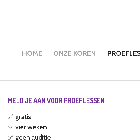
Ga
direct
naar
de
hoofdinhoud
HOME
ONZE KOREN
PROEFLE
MELD JE AAN VOOR PROEFLESSEN
✅ gratis
✅ vier weken
✅ geen auditie