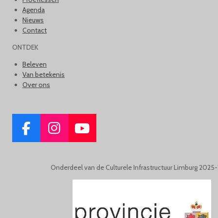
Agenda
Nieuws
Contact
ONTDEK
Beleven
Van betekenis
Over ons
F
I
Y
A
N
O
C
S
U
Onderdeel van de Culturele Infrastructuur Limburg 2025
E
T
T
B
A
U
O
G
B
O
R
E