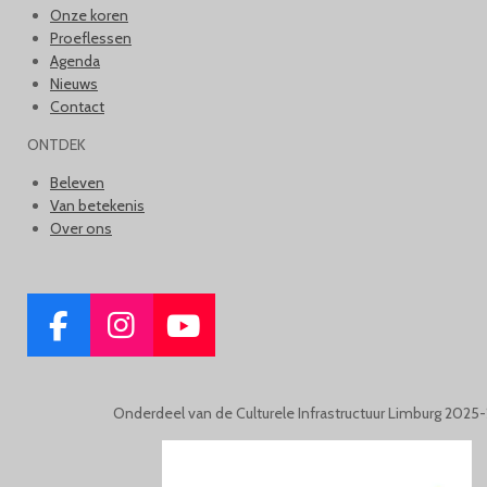
Onze koren
Proeflessen
Agenda
Nieuws
Contact
ONTDEK
Beleven
Van betekenis
Over ons
F
I
Y
A
N
O
C
S
U
Onderdeel van de Culturele Infrastructuur Limburg 2025
E
T
T
B
A
U
O
G
B