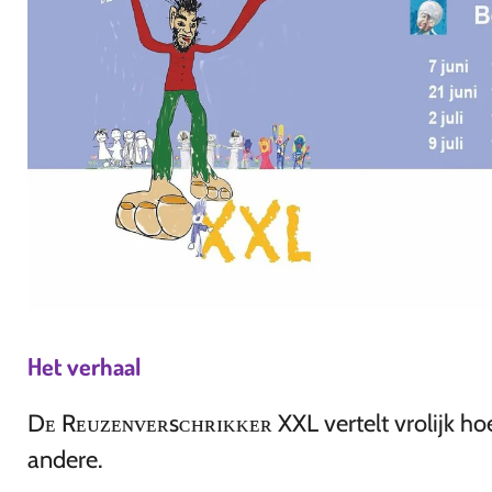
Het verhaal
Dᴇ Rᴇᴜᴢᴇɴᴠᴇʀsᴄʜʀɪᴋᴋᴇʀ XXL vertelt vrolijk hoe
andere.