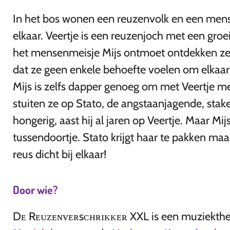
In het bos wonen een reuzenvolk en een mense
elkaar. Veertje is een reuzenjoch met een groe
het mensenmeisje Mijs ontmoet ontdekken ze 
dat ze geen enkele behoefte voelen om elkaar 
Mijs is zelfs dapper genoeg om met Veertje m
stuiten ze op Stato, de angstaanjagende, stak
hongerig, aast hij al jaren op Veertje. Maar Mij
tussendoortje. Stato krijgt haar te pakken ma
reus dicht bij elkaar!
Door wie?
Dᴇ Rᴇᴜᴢᴇɴᴠᴇʀsᴄʜʀɪᴋᴋᴇʀ XXL is een muziekthe