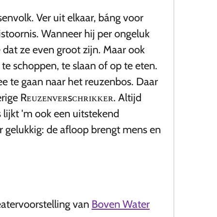
nvolk. Ver uit elkaar, báng voor
istoornis. Wanneer hij per ongeluk
dat ze even groot zijn. Maar ook
te schoppen, te slaan of op te eten.
ee te gaan naar het reuzenbos. Daar
erige Rᴇᴜᴢᴇɴᴠᴇʀsᴄʜʀɪᴋᴋᴇʀ. Altijd
s lijkt 'm ook een uitstekend
ar gelukkig: de afloop brengt mens en
atervoorstelling van
Boven Water