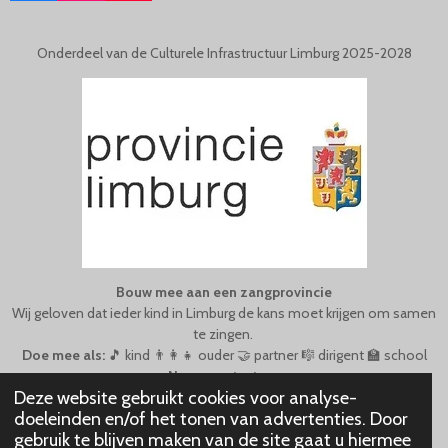
A
N
O
C
S
U
E
T
T
Onderdeel van de Culturele Infrastructuur Limburg 2025-2028
B
A
U
O
G
B
O
R
E
K
A
M
Bouw mee aan een zangprovincie
Wij geloven dat ieder kind in Limburg de kans moet krijgen om samen
te zingen.
Doe mee als:
🎵 kind 👨‍👩‍👧 ouder 🤝 partner 🎼 dirigent 🏫 school
Neem
contact
op
.
Deze website gebruikt cookies voor analyse-
© 2021 - 2026 Limburgse Koorschool
doeleinden en/of het tonen van advertenties. Door
Powered by
JouwWeb
gebruik te blijven maken van de site gaat u hiermee