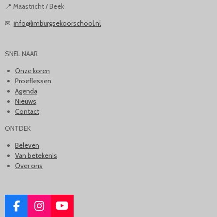
📍 Maastricht / Beek
✉
info@limburgsekoorschool.nl
SNEL NAAR
Onze koren
Proeflessen
Agenda
Nieuws
Contact
ONTDEK
Beleven
Van betekenis
Over ons
F
I
Y