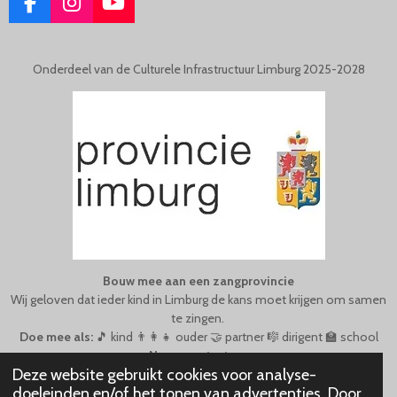
F
I
Y
A
N
O
C
S
U
E
T
T
Onderdeel van de Culturele Infrastructuur Limburg 2025-2028
B
A
U
O
G
B
O
R
E
K
A
M
Bouw mee aan een zangprovincie
Wij geloven dat ieder kind in Limburg de kans moet krijgen om samen
te zingen.
Doe mee als:
🎵 kind 👨‍👩‍👧 ouder 🤝 partner 🎼 dirigent 🏫 school
Neem
contact
op
.
Deze website gebruikt cookies voor analyse-
© 2021 - 2026 Limburgse Koorschool
doeleinden en/of het tonen van advertenties. Door