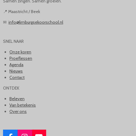
Samen zingen. Samen groeien.
📍 Maastricht / Beek
✉
info@limburgsekoorschool.nl
SNEL NAAR
Onze koren
Proeflessen
Agenda
Nieuws
Contact
ONTDEK
Beleven
Van betekenis
Over ons