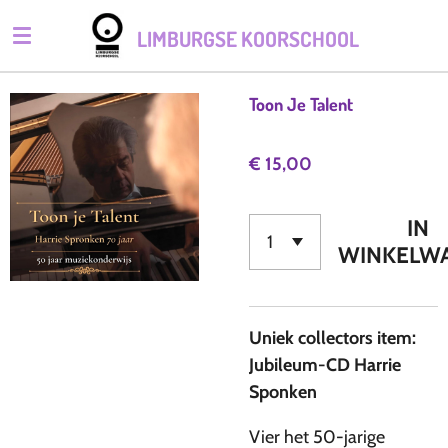
Ga
LIMBURGSE KOORSCHOOL
direct
naar
de
Toon Je Talent
hoofdinhoud
€ 15,00
IN
WINKELW
Uniek collectors item:
Jubileum-CD Harrie
Sponken
Vier het 50-jarige