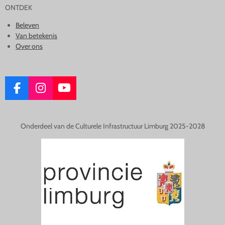
ONTDEK
Beleven
Van betekenis
Over ons
F
I
Y
A
N
O
C
S
U
E
T
T
Onderdeel van de Culturele Infrastructuur Limburg 2025-2028
B
A
U
O
G
B
O
R
E
K
A
M