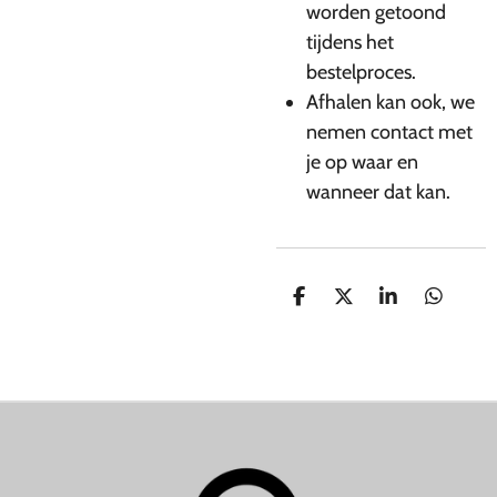
worden getoond
tijdens het
bestelproces.
Afhalen kan ook, we
nemen contact met
je op waar en
wanneer dat kan.
D
D
S
D
E
E
H
E
L
E
A
L
E
L
R
E
N
E
N