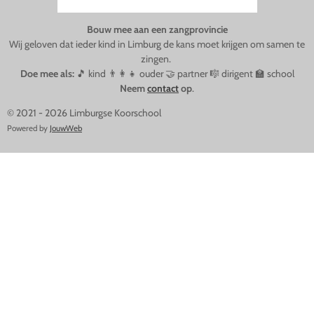
Bouw mee aan een zangprovincie
Wij geloven dat ieder kind in Limburg de kans moet krijgen om samen te
zingen.
Doe mee als:
🎵 kind 👨‍👩‍👧 ouder 🤝 partner 🎼 dirigent 🏫 school
Neem
contact
op
.
© 2021 - 2026 Limburgse Koorschool
Powered by
JouwWeb