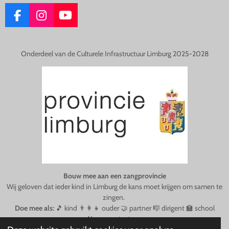
F
I
Y
A
N
O
C
S
U
E
T
T
Onderdeel van de Culturele Infrastructuur Limburg 2025-2028
B
A
U
O
G
B
O
R
E
K
A
M
Bouw mee aan een zangprovincie
Wij geloven dat ieder kind in Limburg de kans moet krijgen om samen te
zingen.
Doe mee als:
🎵 kind 👨‍👩‍👧 ouder 🤝 partner 🎼 dirigent 🏫 school
Neem
contact
op
.