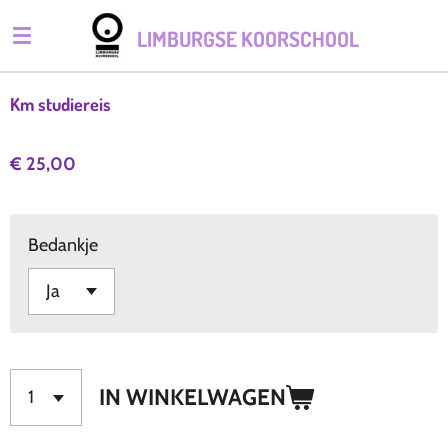
Ga
LIMBURGSE KOORSCHOOL
direct
naar
de
Km studiereis
hoofdinhoud
€ 25,00
Bedankje
IN WINKELWAGEN