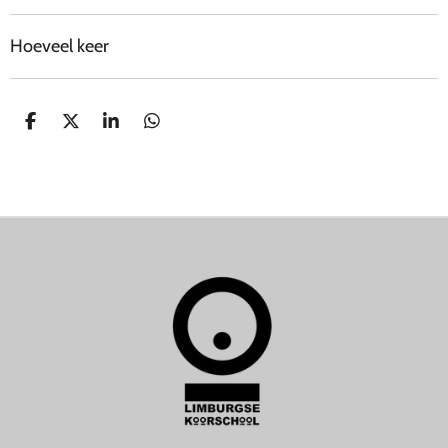
Hoeveel keer
D
D
S
D
E
E
H
E
L
E
A
L
E
L
R
E
N
E
N