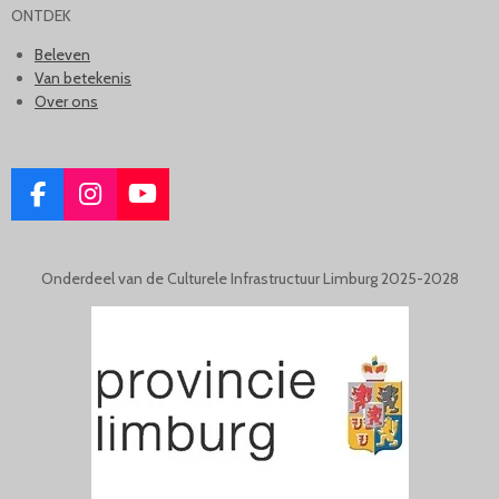
ONTDEK
Beleven
Van betekenis
Over ons
F
I
Y
A
N
O
C
S
U
E
T
T
Onderdeel van de Culturele Infrastructuur Limburg 2025-2028
B
A
U
O
G
B
O
R
E
K
A
M