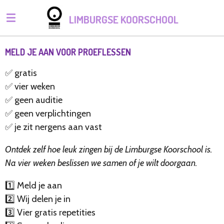
Ga
LIMBURGSE KOORSCHOOL
direct
naar
de
MELD JE AAN VOOR PROEFLESSEN
hoofdinhoud
✅ gratis
✅ vier weken
✅ geen auditie
✅ geen verplichtingen
✅ je zit nergens aan vast
Ontdek zelf hoe leuk zingen bij de Limburgse Koorschool is.
Na vier weken beslissen we samen of je wilt doorgaan.
1️⃣ Meld je aan
2️⃣ Wij delen je in
3️⃣ Vier gratis repetities