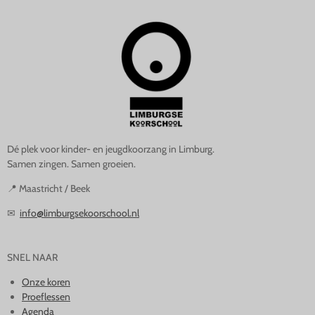
Dé plek voor kinder- en jeugdkoorzang in Limburg.
Samen zingen. Samen groeien.
📍 Maastricht / Beek
✉
info@limburgsekoorschool.nl
SNEL NAAR
Onze koren
Proeflessen
Agenda