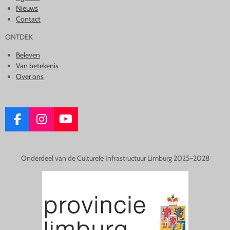
Nieuws
Contact
ONTDEK
Beleven
Van betekenis
Over ons
F
I
Y
A
N
O
C
S
U
E
T
T
Onderdeel van de Culturele Infrastructuur Limburg 2025-2028
B
A
U
O
G
B
O
R
E
K
A
M