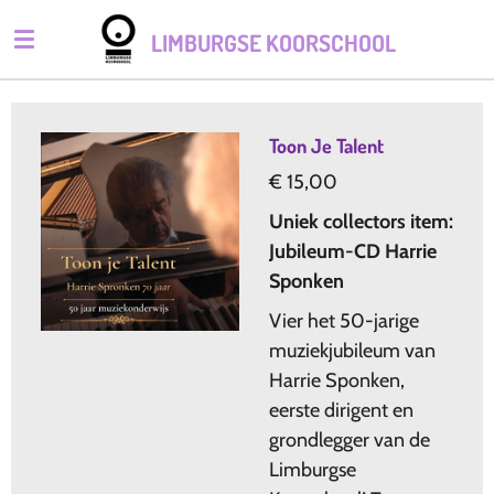
Ga
LIMBURGSE KOORSCHOOL
direct
naar
de
hoofdinhoud
Toon Je Talent
€ 15,00
Uniek collectors item:
Jubileum-CD Harrie
Sponken
Vier het 50-jarige
muziekjubileum van
Harrie Sponken,
eerste dirigent en
grondlegger van de
Limburgse