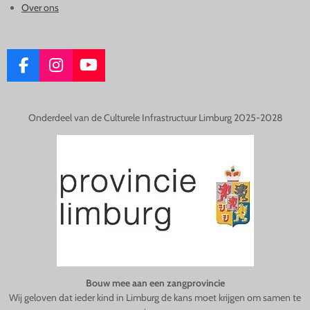
Over ons
F
I
Y
A
N
O
C
S
U
E
T
T
Onderdeel van de Culturele Infrastructuur Limburg 2025-2028
B
A
U
O
G
B
O
R
E
K
A
M
Bouw mee aan een zangprovincie
Wij geloven dat ieder kind in Limburg de kans moet krijgen om samen te