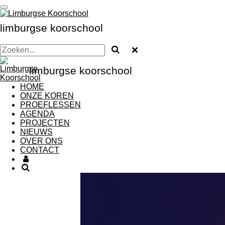
Ga
direct
limburgse koorschool
naar
de
hoofdinhoud
limburgse koorschool
HOME
ONZE KOREN
PROEFLESSEN
AGENDA
PROJECTEN
NIEUWS
OVER ONS
CONTACT