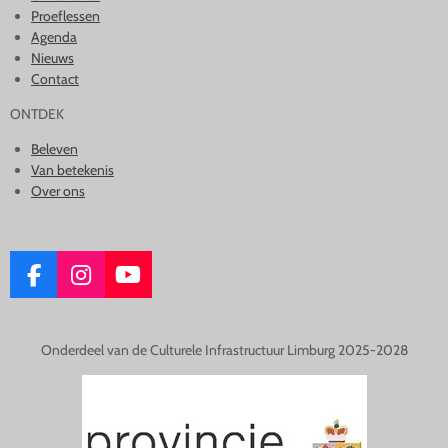
Proeflessen
Agenda
Nieuws
Contact
ONTDEK
Beleven
Van betekenis
Over ons
F
I
Y
A
N
O
C
S
U
E
T
T
Onderdeel van de Culturele Infrastructuur Limburg 2025-2028
B
A
U
O
G
B
O
R
E
K
A