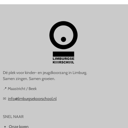
n
g
s
Dé plek voor kinder- en jeugdkoorzang in Limburg.
Samen zingen. Samen groeien.
📍 Maastricht / Beek
✉
info@limburgsekoorschool.nl
SNEL NAAR
Onze koren