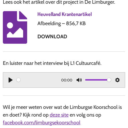
Lees ook het artikel over dit project in De Limburger.
Heuvelland Krantenartikel
Afbeelding – 856,7 KB
DOWNLOAD
En luister naar het interview bij L1 Cultuurcafé.
00:00
P
M
S
l
u
e
a
t
t
Wil je meer weten over wat de Limburgse Koorschool is
y
e
t
en doet? Kijk rond op
deze site
en volg ons op
i
facebook.com/limburgsekoorschool